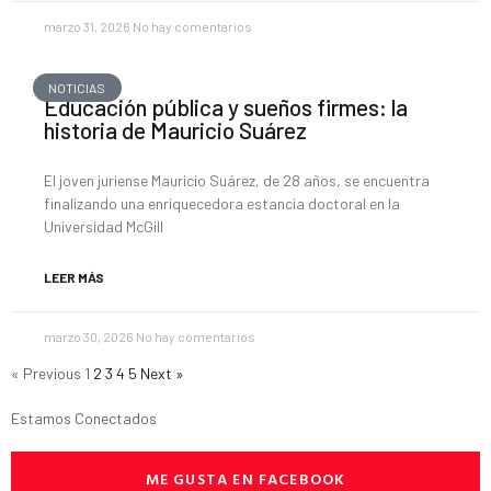
marzo 31, 2026
No hay comentarios
NOTICIAS
Educación pública y sueños firmes: la
historia de Mauricio Suárez
El joven juriense Mauricio Suárez, de 28 años, se encuentra
finalizando una enriquecedora estancia doctoral en la
Universidad McGill
LEER MÁS
marzo 30, 2026
No hay comentarios
« Previous
1
2
3
4
5
Next »
Estamos Conectados
ME GUSTA EN FACEBOOK