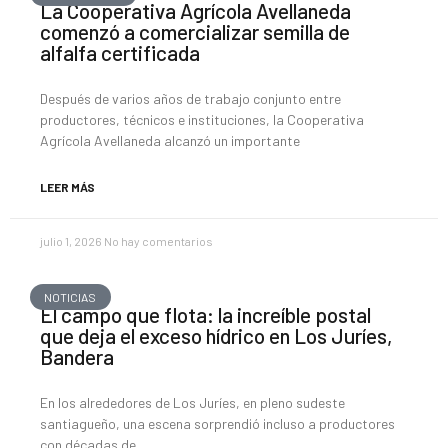
La Cooperativa Agrícola Avellaneda
comenzó a comercializar semilla de
alfalfa certificada
Después de varios años de trabajo conjunto entre
productores, técnicos e instituciones, la Cooperativa
Agrícola Avellaneda alcanzó un importante
LEER MÁS
julio 1, 2026
No hay comentarios
NOTICIAS
El campo que flota: la increíble postal
que deja el exceso hídrico en Los Juríes,
Bandera
En los alrededores de Los Juríes, en pleno sudeste
santiagueño, una escena sorprendió incluso a productores
con décadas de