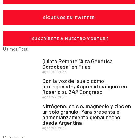
SÍGUENOS EN TWITTER
SUSCRÍBETE A NUESTRO YOUTUBE
Últimos Post
Quinto Remate “Alta Genética
Cordobesa” en Frías
agosto 4, 2026
Con la voz del suelo como
protagonista, Aapresid inauguró en
Rosario su 34.º Congreso
agosto 4, 2026
Nitrógeno, calcio, magnesio y zinc en
un solo gránulo: Yara presenta el
primer lanzamiento global hecho
desde Argentina
agosto 3, 2026
Categorías