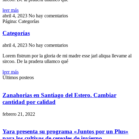
leer más
abril 4, 2023
No hay comentarios
Página: Categorías
Categorías
abril 4, 2023
No hay comentarios
Lorem fistrum por la gloria de mi madre esse jarl aliqua llevame al
sircoo. De la pradera ullamco qué
leer más
Últimos posteos
Zanahorias en Santiago del Estero. Cambiar
cantidad por calidad
febrero 21, 2022
Yara presenta su programa «Juntos por un Plus»
para los cultivos de cereales de invierno