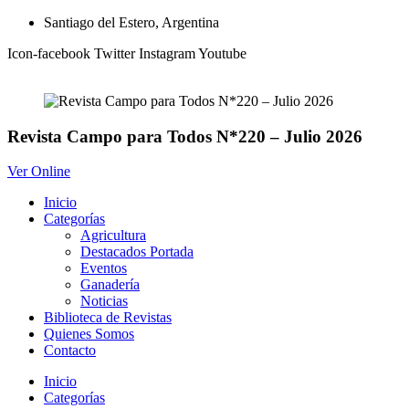
Ir
Santiago del Estero, Argentina
al
Icon-facebook
Twitter
Instagram
Youtube
contenido
Revista Campo para Todos N*220 – Julio 2026
Ver Online
Inicio
Categorías
Agricultura
Destacados Portada
Eventos
Ganadería
Noticias
Biblioteca de Revistas
Quienes Somos
Contacto
Inicio
Categorías