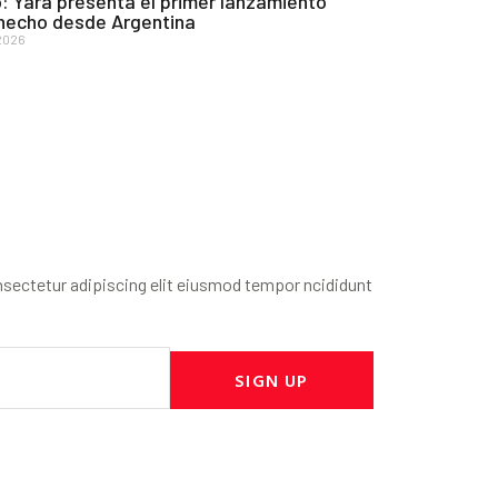
: Yara presenta el primer lanzamiento
 hecho desde Argentina
2026
sectetur adipiscing elit eiusmod tempor ncididunt
SIGN UP