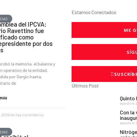
Estamos Conectados
CIAS
mblea del IPCVA:
ME G
io Ravettino fue
ificado como
epresidente por dos
os
SÍG
probó la memoria, el balance y
an operativo de la entidad.
SUSCRÍB
dida por Sergio Iraeta,
etario de
Últimos Post
Quinto
 MÁS
agosto 4, 
Con la 
1, 2026
No hay comentarios
inaugur
agosto 4, 
Nitróge
CIAS