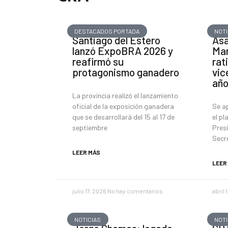
DESTACADOS PORTADA
NOTI
Santiago del Estero
Asa
lanzó ExpoBRA 2026 y
Mar
reafirmó su
rat
protagonismo ganadero
vic
añ
La provincia realizó el lanzamiento
oficial de la exposición ganadera
Se a
que se desarrollará del 15 al 17 de
el pl
septiembre
Presi
Secr
LEER MÁS
LEER
julio 17, 2026
No hay comentarios
abril 
NOTICIAS
NOTI