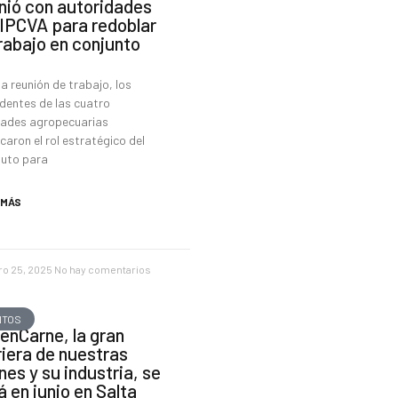
nió con autoridades
 IPCVA para redoblar
trabajo en conjunto
a reunión de trabajo, los
dentes de las cuatro
dades agropecuarias
icaron el rol estratégico del
tuto para
 MÁS
ro 25, 2025
No hay comentarios
NTOS
enCarne, la gran
riera de nuestras
nes y su industria, se
á en junio en Salta