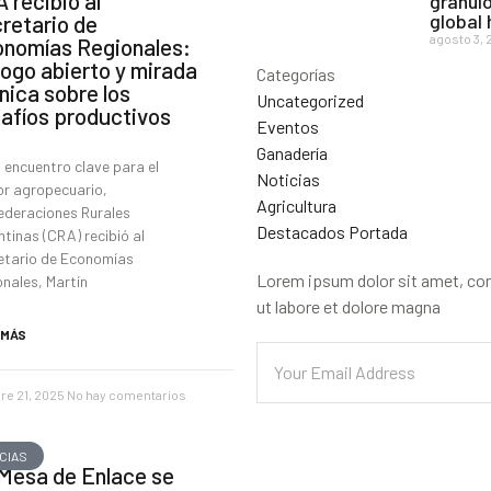
 recibió al
gránulo
global
retario de
agosto 3, 
nomías Regionales:
logo abierto y mirada
Categorías
nica sobre los
Uncategorized
afíos productivos
Eventos
Ganadería
 encuentro clave para el
Noticias
or agropecuario,
Agricultura
ederaciones Rurales
Destacados Portada
tinas (CRA) recibió al
etario de Economías
Lorem ipsum dolor sit amet, con
nales, Martín
ut labore et dolore magna
 MÁS
re 21, 2025
No hay comentarios
CIAS
Mesa de Enlace se