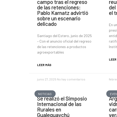
campo tras el regreso
reu
de las retenciones:
del
Pablo Karnatz advirtió
el 
sobre un escenario
delicado
En un
presi
Santiago del Estero, junio de 2025
enti
– Con el anuncio oficial del regreso
ratif
de las retenciones a productos
Insti
agroexportables
LEER
LEER MÁS
junio 27, 2025
No hay comentarios
febre
NOTICIAS
EVE
Se realizó el Simposio
Arg
Internacional de las
vid
Rurales en
car
Gualeguaychú
ver