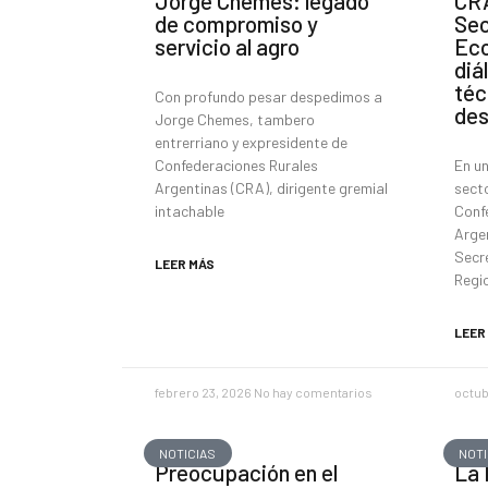
Jorge Chemes: legado
CRA
de compromiso y
Sec
servicio al agro
Eco
diá
téc
Con profundo pesar despedimos a
des
Jorge Chemes, tambero
entrerriano y expresidente de
Confederaciones Rurales
En un
Argentinas (CRA), dirigente gremial
sect
intachable
Conf
Argen
Secr
LEER MÁS
Regio
LEER
febrero 23, 2026
No hay comentarios
octub
NOTICIAS
NOTI
Preocupación en el
La 