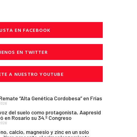
USTA EN FACEBOOK
UENOS EN TWITTER
ETE A NUESTRO YOUTUBE
 Remate “Alta Genética Cordobesa” en Frías
2026
voz del suelo como protagonista, Aapresid
ó en Rosario su 34.º Congreso
2026
no, calcio, magnesio y zinc en un solo