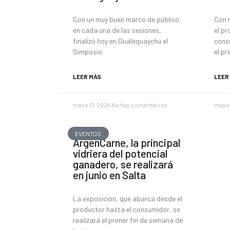
Con un muy buen marco de público
Con 
en cada una de las sesiones,
el p
finalizó hoy en Gualeguaychú el
consu
Simposio
el pr
LEER MÁS
LEER
mayo 17, 2024
No hay comentarios
mayo 
EVENTOS
ArgenCarne, la principal
vidriera del potencial
ganadero, se realizará
en junio en Salta
La exposición, que abarca desde el
productor hasta el consumidor, se
realizará el primer fin de semana de