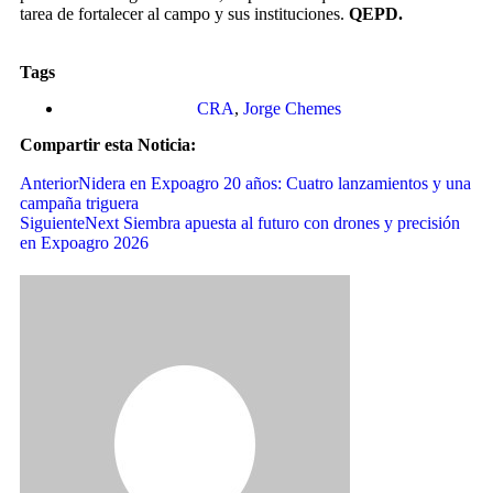
tarea de fortalecer al campo y sus instituciones.
QEPD.
Tags
CRA
,
Jorge Chemes
Compartir esta Noticia:
Anterior
Nidera en Expoagro 20 años: Cuatro lanzamientos y una
campaña triguera
Siguiente
Next Siembra apuesta al futuro con drones y precisión
en Expoagro 2026