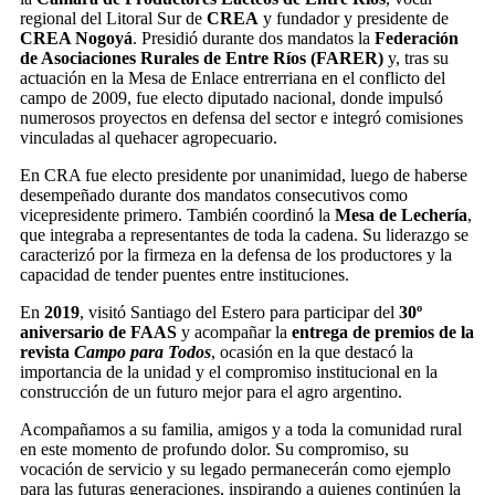
regional del Litoral Sur de
CREA
y fundador y presidente de
CREA Nogoyá
. Presidió durante dos mandatos la
Federación
de Asociaciones Rurales de Entre Ríos (FARER)
y, tras su
actuación en la Mesa de Enlace entrerriana en el conflicto del
campo de 2009, fue electo diputado nacional, donde impulsó
numerosos proyectos en defensa del sector e integró comisiones
vinculadas al quehacer agropecuario.
En CRA fue electo presidente por unanimidad, luego de haberse
desempeñado durante dos mandatos consecutivos como
vicepresidente primero. También coordinó la
Mesa de Lechería
,
que integraba a representantes de toda la cadena. Su liderazgo se
caracterizó por la firmeza en la defensa de los productores y la
capacidad de tender puentes entre instituciones.
En
2019
, visitó Santiago del Estero para participar del
30º
aniversario de FAAS
y acompañar la
entrega de premios de la
revista
Campo para Todos
, ocasión en la que destacó la
importancia de la unidad y el compromiso institucional en la
construcción de un futuro mejor para el agro argentino.
Acompañamos a su familia, amigos y a toda la comunidad rural
en este momento de profundo dolor. Su compromiso, su
vocación de servicio y su legado permanecerán como ejemplo
para las futuras generaciones, inspirando a quienes continúen la