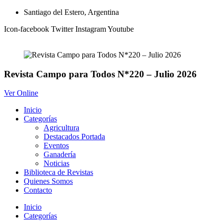
Ir
Santiago del Estero, Argentina
al
Icon-facebook
Twitter
Instagram
Youtube
contenido
Revista Campo para Todos N*220 – Julio 2026
Ver Online
Inicio
Categorías
Agricultura
Destacados Portada
Eventos
Ganadería
Noticias
Biblioteca de Revistas
Quienes Somos
Contacto
Inicio
Categorías