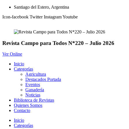
Ir
Santiago del Estero, Argentina
al
Icon-facebook
Twitter
Instagram
Youtube
contenido
Revista Campo para Todos N*220 – Julio 2026
Ver Online
Inicio
Categorías
Agricultura
Destacados Portada
Eventos
Ganadería
Noticias
Biblioteca de Revistas
Quienes Somos
Contacto
Inicio
Categorías