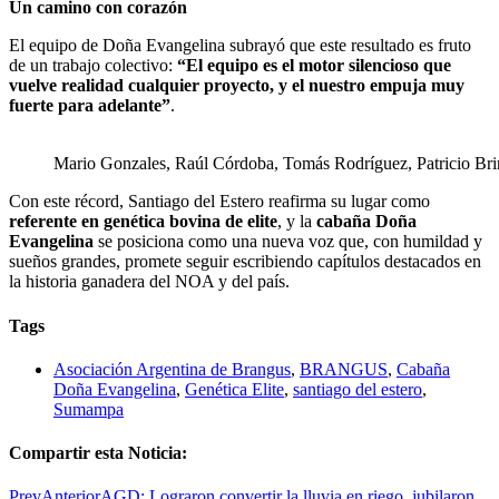
Un camino con corazón
El equipo de Doña Evangelina subrayó que este resultado es fruto
de un trabajo colectivo:
“El equipo es el motor silencioso que
vuelve realidad cualquier proyecto, y el nuestro empuja muy
fuerte para adelante”
.
Mario Gonzales, Raúl Córdoba, Tomás Rodríguez, Patricio Br
Con este récord, Santiago del Estero reafirma su lugar como
referente en genética bovina de elite
, y la
cabaña Doña
Evangelina
se posiciona como una nueva voz que, con humildad y
sueños grandes, promete seguir escribiendo capítulos destacados en
la historia ganadera del NOA y del país.
Tags
Asociación Argentina de Brangus
,
BRANGUS
,
Cabaña
Doña Evangelina
,
Genética Elite
,
santiago del estero
,
Sumampa
Compartir esta Noticia:
Prev
Anterior
AGD: Lograron convertir la lluvia en riego, jubilaron