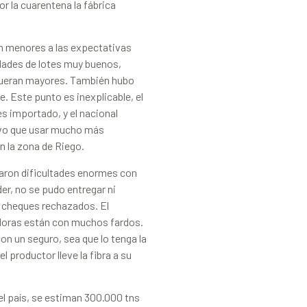
r la cuarentena la fábrica
n menores a las expectativas
dades de lotes muy buenos,
fueran mayores. También hubo
. Este punto es inexplicable, el
es importado, y el nacional
tuvo que usar mucho más
n la zona de Riego.
raron dificultades enormes con
der, no se pudo entregar ni
e cheques rechazados. El
doras están con muchos fardos.
con un seguro, sea que lo tenga la
 productor lleve la fibra a su
el país, se estiman 300.000 tns