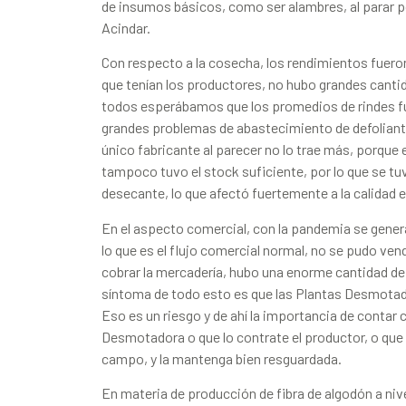
de insumos básicos, como ser alambres, al parar po
Acindar.
Con respecto a la cosecha, los rendimientos fuero
que tenían los productores, no hubo grandes canti
todos esperábamos que los promedios de rindes 
grandes problemas de abastecimiento de defoliante
único fabricante al parecer no lo trae más, porque 
tampoco tuvo el stock suficiente, por lo que se 
desecante, lo que afectó fuertemente a la calidad e
En el aspecto comercial, con la pandemia se gene
lo que es el flujo comercial normal, no se pudo ven
cobrar la mercadería, hubo una enorme cantidad d
síntoma de todo esto es que las Plantas Desmota
Eso es un riesgo y de ahí la importancia de contar 
Desmotadora o que lo contrate el productor, o que el
campo, y la mantenga bien resguardada.
En materia de producción de fibra de algodón a niv