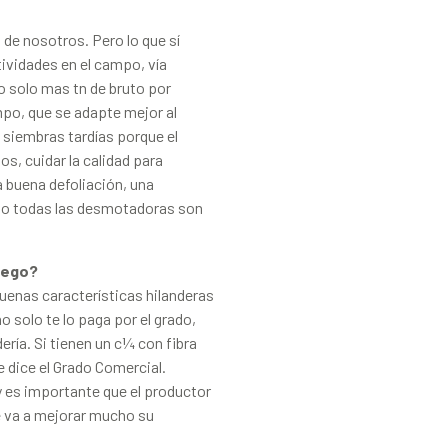
 de nosotros. Pero lo que sí
ividades en el campo, vía
no solo mas tn de bruto por
mpo, que se adapte mejor al
iembras tardías porque el
os, cuidar la calidad para
a buena defoliación, una
No todas las desmotadoras son
riego?
uenas características hilanderas
o solo te lo paga por el grado,
dería. Si tienen un c¼ con fibra
 dice el Grado Comercial.
oy es importante que el productor
e va a mejorar mucho su