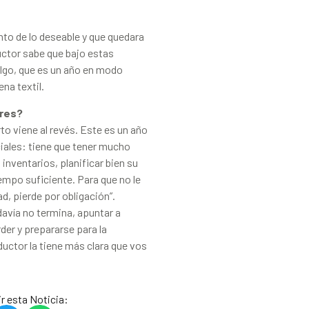
nto de lo deseable y que quedara
ductor sabe que bajo estas
algo, que es un año en modo
na textil.
ores?
to viene al revés. Este es un año
iales: tiene que tener mucho
inventarios, planificar bien su
empo suficiente. Para que no le
ad, pierde por obligación”.
davía no termina, apuntar a
der y prepararse para la
ductor la tiene más clara que vos
r esta Noticia: