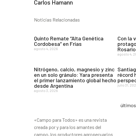
Carlos Hamann
Noticias Relacionadas
Quinto Remate “Alta Genética
Con la 
Cordobesa” en Frías
protago
Rosario
agosto 4, 2026
agosto 4, 
Nitrógeno, calcio, magnesio y zinc
Santiag
en un solo gránulo: Yara presenta
récord 
el primer lanzamiento global hecho
perspec
desde Argentina
julio 31, 20
agosto 3, 2026
último
«Campo para Todos» es una revista
creada por y para los amantes del
campo, los productores agropecuarios