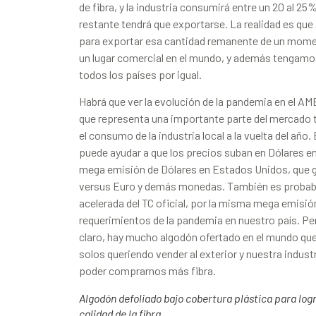
de fibra, y la industria consumirá entre un 20 al 25
restante tendrá que exportarse. La realidad es que
para exportar esa cantidad remanente de un momen
un lugar comercial en el mundo, y además tengamos
todos los países por igual.
Habrá que ver la evolución de la pandemia en el AM
que representa una importante parte del mercado te
el consumo de la industria local a la vuelta del año
puede ayudar a que los precios suban en Dólares en 
mega emisión de Dólares en Estados Unidos, que g
versus Euro y demás monedas. También es probab
acelerada del TC oficial, por la misma mega emisió
requerimientos de la pandemia en nuestro país. Pe
claro, hay mucho algodón ofertado en el mundo qu
solos queriendo vender al exterior y nuestra indust
poder comprarnos más fibra.
Algodón defoliado bajo cobertura plástica para logr
calidad de la fibra.