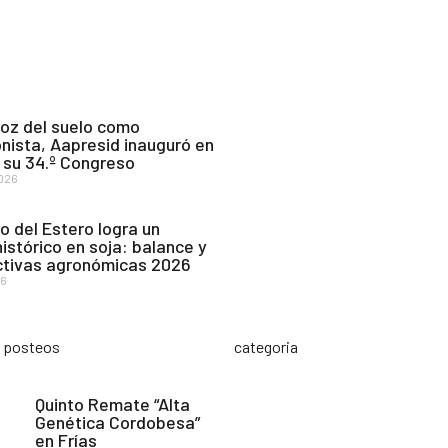
voz del suelo como
nista, Aapresid inauguró en
 su 34.º Congreso
2026
o del Estero logra un
histórico en soja: balance y
tivas agronómicas 2026
26
s posteos
categoria
Quinto Remate “Alta
Genética Cordobesa”
en Frías