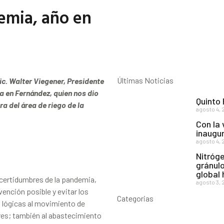
emia, año en
Últimas Noticias
c. Walter Viegener, Presidente
 en Fernández, quien nos dio
Quinto
a del área de riego de la
agosto 4, 
Con la 
inaugur
agosto 4, 
Nitróge
gránulo
global
certidumbres de la pandemia,
agosto 3, 
ención posible y evitar los
Categorias
s lógicas al movimiento de
res; también al abastecimiento