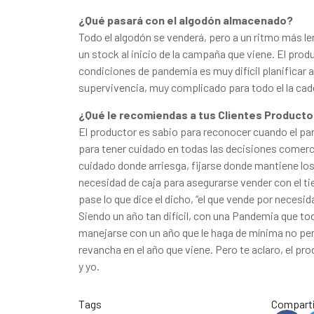
¿Qué pasará con el algodón almacenado?
Todo el algodón se venderá, pero a un ritmo más le
un stock al inicio de la campaña que viene. El pro
condiciones de pandemia es muy difícil planificar 
supervivencia, muy complicado para todo el la cade
¿Qué le recomiendas a tus Clientes Product
El productor es sabio para reconocer cuando el par
para tener cuidado en todas las decisiones comerc
cuidado donde arriesga, fijarse donde mantiene los 
necesidad de caja para asegurarse vender con el ti
pase lo que dice el dicho, “el que vende por necesid
Siendo un año tan difícil, con una Pandemia que to
manejarse con un año que le haga de mínima no per
revancha en el año que viene. Pero te aclaro, el pro
y yo.
Tags
Comparti