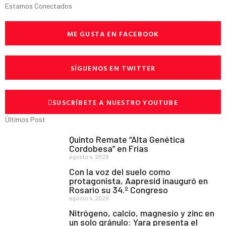
Estamos Conectados
ME GUSTA EN FACEBOOK
SÍGUENOS EN TWITTER
SUSCRÍBETE A NUESTRO YOUTUBE
Últimos Post
Quinto Remate “Alta Genética
Cordobesa” en Frías
agosto 4, 2026
Con la voz del suelo como
protagonista, Aapresid inauguró en
Rosario su 34.º Congreso
agosto 4, 2026
Nitrógeno, calcio, magnesio y zinc en
un solo gránulo: Yara presenta el