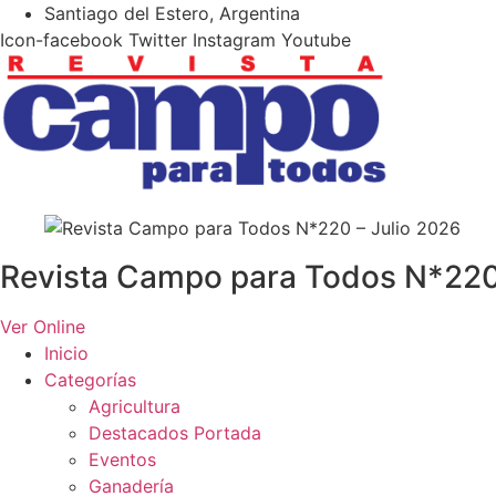
Ir
Santiago del Estero, Argentina
al
Icon-facebook
Twitter
Instagram
Youtube
contenido
Revista Campo para Todos N*220 
Ver Online
Inicio
Categorías
Agricultura
Destacados Portada
Eventos
Ganadería