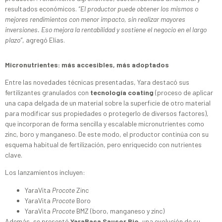
resultados económicos.
“El productor puede obtener los m
ismos o
mejores rendimientos con menor impacto, sin realizar mayores
inversiones. Eso mejora la rentabilidad y sostiene el negocio en el largo
plazo”
, agregó Elías.
Micronutrientes: más accesibles, más adoptados
Entre las novedades técnicas presentadas, Yara destacó sus
fertilizantes granulados con
tecnología coating
(proceso de aplicar
una capa delgada de un material sobre la superficie de otro material
para modificar sus propiedades o protegerlo de diversos factores),
que incorporan de forma sencilla y escalable micronutrientes como
zinc, boro y manganeso. De este modo, el productor continúa con su
esquema habitual de fertilización, pero enriquecido con nutrientes
clave.
Los lanzamientos incluyen:
YaraVita
Procote
Zinc
YaraVita
Procote
Boro
YaraVita
Procote
BMZ (boro, manganeso y zinc)
Además, se presentó
YaraBasa Sausor Bio
, una evolución de su