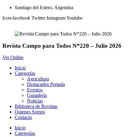
Ir
Santiago del Estero, Argentina
al
Icon-facebook
Twitter
Instagram
Youtube
contenido
Revista Campo para Todos N*220 – Julio 2026
Ver Online
Inicio
Categorías
Agricultura
Destacados Portada
Eventos
Ganadería
Noticias
Biblioteca de Revistas
Quienes Somos
Contacto
Inicio
Categorías