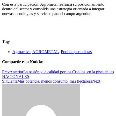
Con esta participación, Agrometal reafirma su posicionamiento
dentro del sector y consolida una estrategia orientada a integrar
nuevas tecnologías y servicios para el campo argentino.
Tags
Agroactiva
,
AGROMETAL
,
Pool de periodistas
Compartir esta Noticia:
Prev
Anterior
La pasión y la calidad por los Criollos, en la pista de las
NACIONALES
Siguiente
Más potencia, menos consumo, más hectáreas
Next