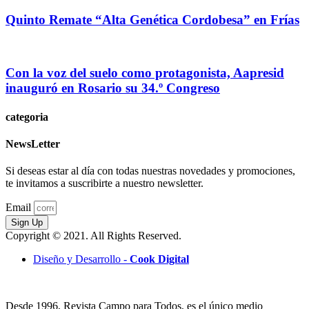
Quinto Remate “Alta Genética Cordobesa” en Frías
Con la voz del suelo como protagonista, Aapresid
inauguró en Rosario su 34.º Congreso
categoria
NewsLetter
Si deseas estar al día con todas nuestras novedades y promociones,
te invitamos a suscribirte a nuestro newsletter.
Email
Sign Up
Copyright © 2021. All Rights Reserved.
Diseño y Desarrollo -
Cook Digital
Desde 1996, Revista Campo para Todos, es el único medio