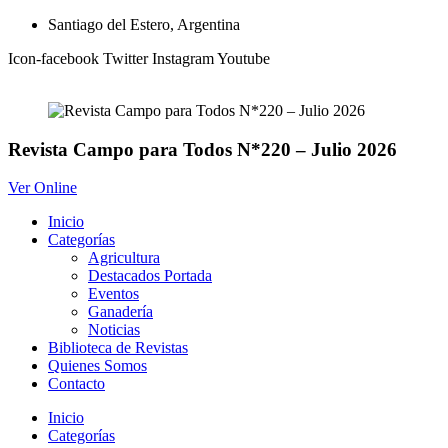
Ir
Santiago del Estero, Argentina
al
Icon-facebook
Twitter
Instagram
Youtube
contenido
Revista Campo para Todos N*220 – Julio 2026
Ver Online
Inicio
Categorías
Agricultura
Destacados Portada
Eventos
Ganadería
Noticias
Biblioteca de Revistas
Quienes Somos
Contacto
Inicio
Categorías