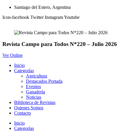
Ir
Santiago del Estero, Argentina
al
Icon-facebook
Twitter
Instagram
Youtube
contenido
Revista Campo para Todos N*220 – Julio 2026
Ver Online
Inicio
Categorías
Agricultura
Destacados Portada
Eventos
Ganadería
Noticias
Biblioteca de Revistas
Quienes Somos
Contacto
Inicio
Categorías