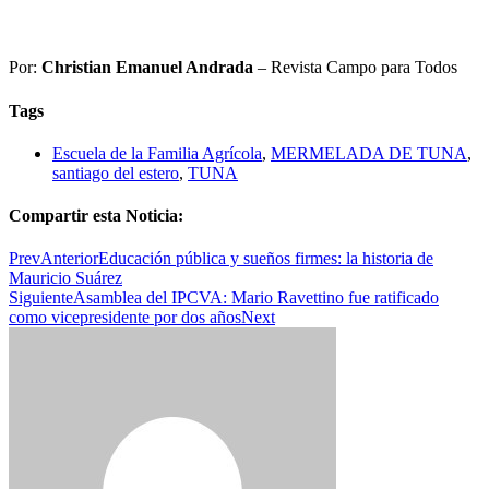
Por:
Christian Emanuel Andrada
– Revista Campo para Todos
Tags
Escuela de la Familia Agrícola
,
MERMELADA DE TUNA
,
santiago del estero
,
TUNA
Compartir esta Noticia:
Prev
Anterior
Educación pública y sueños firmes: la historia de
Mauricio Suárez
Siguiente
Asamblea del IPCVA: Mario Ravettino fue ratificado
como vicepresidente por dos años
Next