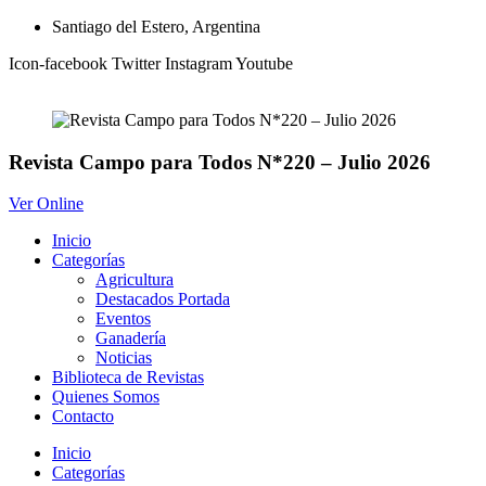
Ir
Santiago del Estero, Argentina
al
Icon-facebook
Twitter
Instagram
Youtube
contenido
Revista Campo para Todos N*220 – Julio 2026
Ver Online
Inicio
Categorías
Agricultura
Destacados Portada
Eventos
Ganadería
Noticias
Biblioteca de Revistas
Quienes Somos
Contacto
Inicio
Categorías