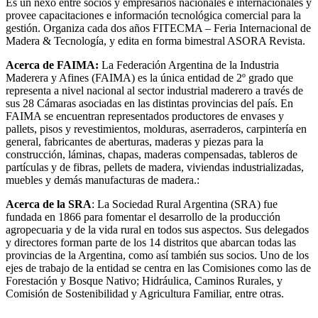
Es un nexo entre socios y empresarios nacionales e internacionales y
provee capacitaciones e información tecnológica comercial para la
gestión. Organiza cada dos años FITECMA – Feria Internacional de
Madera & Tecnología, y edita en forma bimestral ASORA Revista.
Acerca de FAIMA:
La Federación Argentina de la Industria
Maderera y Afines (FAIMA) es la única entidad de 2º grado que
representa a nivel nacional al sector industrial maderero a través de
sus 28 Cámaras asociadas en las distintas provincias del país. En
FAIMA se encuentran representados productores de envases y
pallets, pisos y revestimientos, molduras, aserraderos, carpintería en
general, fabricantes de aberturas, maderas y piezas para la
construcción, láminas, chapas, maderas compensadas, tableros de
partículas y de fibras, pellets de madera, viviendas industrializadas,
muebles y demás manufacturas de madera.:
Acerca de la SRA
: La Sociedad Rural Argentina (SRA) fue
fundada en 1866 para fomentar el desarrollo de la producción
agropecuaria y de la vida rural en todos sus aspectos. Sus delegados
y directores forman parte de los 14 distritos que abarcan todas las
provincias de la Argentina, como así también sus socios. Uno de los
ejes de trabajo de la entidad se centra en las Comisiones como las de
Forestación y Bosque Nativo; Hidráulica, Caminos Rurales, y
Comisión de Sostenibilidad y Agricultura Familiar, entre otras.