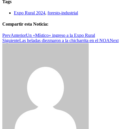
Tags
Expo Rural 2024
,
foresto-industrial
Compartir esta Noticia:
Prev
Anterior
Un «Místico» ingreso a la Expo Rural
Siguiente
Las heladas diezmaron a la chicharrita en el NOA
Next