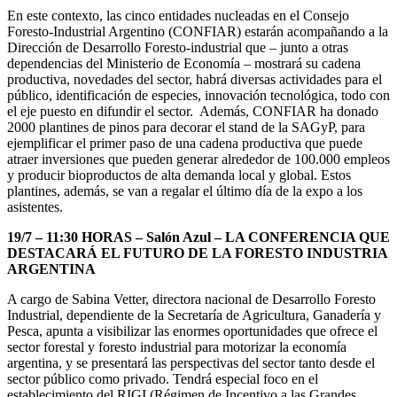
En este contexto, las cinco entidades nucleadas en el Consejo
Foresto-Industrial Argentino (CONFIAR) estarán acompañando a la
Dirección de Desarrollo Foresto-industrial que – junto a otras
dependencias del Ministerio de Economía – mostrará su cadena
productiva, novedades del sector, habrá diversas actividades para el
público, identificación de especies, innovación tecnológica, todo con
el eje puesto en difundir el sector. Además, CONFIAR ha donado
2000 plantines de pinos para decorar el stand de la SAGyP, para
ejemplificar el primer paso de una cadena productiva que puede
atraer inversiones que pueden generar alrededor de 100.000 empleos
y producir bioproductos de alta demanda local y global. Estos
plantines, además, se van a regalar el último día de la expo a los
asistentes.
19/7 – 11:30 HORAS – Salón Azul – LA CONFERENCIA QUE
DESTACARÁ EL FUTURO DE LA FORESTO INDUSTRIA
ARGENTINA
A cargo de Sabina Vetter, directora nacional de Desarrollo Foresto
Industrial, dependiente de la Secretaría de Agricultura, Ganadería y
Pesca, apunta a visibilizar las enormes oportunidades que ofrece el
sector forestal y foresto industrial para motorizar la economía
argentina, y se presentará las perspectivas del sector tanto desde el
sector público como privado. Tendrá especial foco en el
establecimiento del RIGI (Régimen de Incentivo a las Grandes