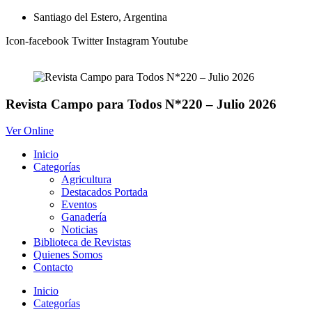
Ir
Santiago del Estero, Argentina
al
Icon-facebook
Twitter
Instagram
Youtube
contenido
Revista Campo para Todos N*220 – Julio 2026
Ver Online
Inicio
Categorías
Agricultura
Destacados Portada
Eventos
Ganadería
Noticias
Biblioteca de Revistas
Quienes Somos
Contacto
Inicio
Categorías