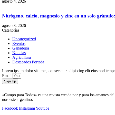
agosto 4, 2026
Nitrógeno, calcio, magnesio y zinc en un solo gránul
agosto 3, 2026
Categorías
Uncategorized
Eventos
Ganadería
Noticias
Agricultura
Destacados Portada
Lorem ipsum dolor sit amet, consectetur adipiscing elit eiusmod tempo
Email
Sign Up
«Campo para Todos» es una revista creada por y para los amantes del 
noroeste argentino.
Facebook
Instagram
Youtube