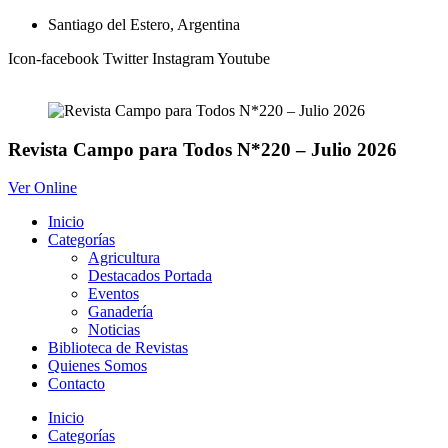
Ir
Santiago del Estero, Argentina
al
Icon-facebook
Twitter
Instagram
Youtube
contenido
Revista Campo para Todos N*220 – Julio 2026
Ver Online
Inicio
Categorías
Agricultura
Destacados Portada
Eventos
Ganadería
Noticias
Biblioteca de Revistas
Quienes Somos
Contacto
Inicio
Categorías