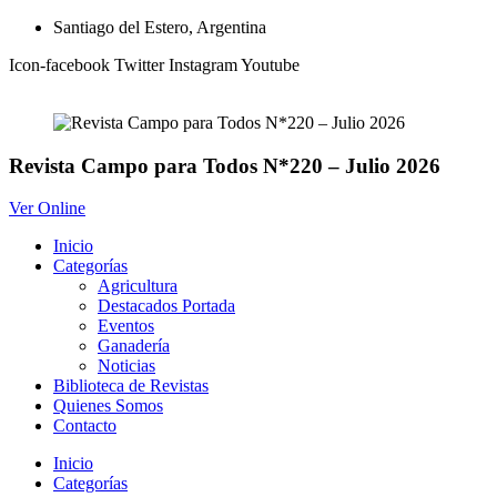
Ir
Santiago del Estero, Argentina
al
Icon-facebook
Twitter
Instagram
Youtube
contenido
Revista Campo para Todos N*220 – Julio 2026
Ver Online
Inicio
Categorías
Agricultura
Destacados Portada
Eventos
Ganadería
Noticias
Biblioteca de Revistas
Quienes Somos
Contacto
Inicio
Categorías