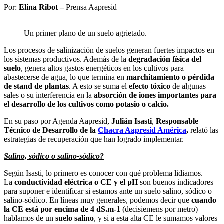
Por:
Elina Ribot –
Prensa Aapresid
Un primer plano de un suelo agrietado.
Los procesos de salinización de suelos generan fuertes impactos en
los sistemas productivos. Además de la
degradación física del
suelo
, genera altos gastos energéticos en los cultivos para
abastecerse de agua, lo que termina en
marchitamiento o pérdida
de stand de plantas
. A esto se suma el
efecto tóxico
de algunas
sales o su interferencia en la
absorción de iones importantes para
el desarrollo de los cultivos como potasio o calcio.
En su paso por Agenda Aapresid,
Julián Isasti
,
Responsable
Técnico de Desarrollo de la
Chacra Aapresid América
,
relató las
estrategias de recuperación que han logrado implementar.
Salino, sódico o salino-sódico?
Según Isasti, lo primero es conocer con qué problema lidiamos.
La
conductividad eléctrica o CE y el pH
son buenos indicadores
para suponer e identificar si estamos ante un suelo salino, sódico o
salino-sódico. En líneas muy generales, podemos decir que
cuando
la CE está por encima de 4 dS.m-1
(decisiemens por metro)
hablamos de un
suelo salino
, y si a esta alta CE le sumamos valores