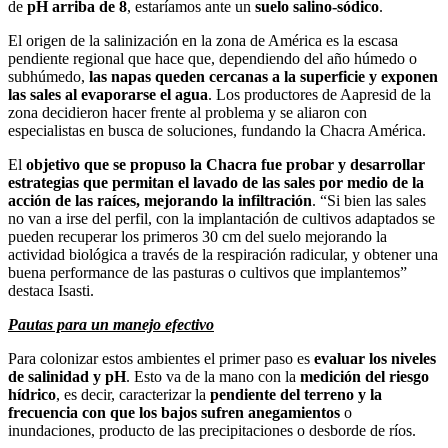
de
pH arriba de 8
, estaríamos ante un
suelo salino-sódico
.
El origen de la salinización en la zona de América es la escasa
pendiente regional que hace que, dependiendo del año húmedo o
subhúmedo,
las napas queden cercanas a la superficie y exponen
las sales al evaporarse el agua
. Los productores de Aapresid de la
zona decidieron hacer frente al problema y se aliaron con
especialistas en busca de soluciones, fundando la Chacra América.
El
objetivo que se propuso la Chacra fue probar y desarrollar
estrategias que permitan el lavado de las sales por medio de la
acción de las raíces, mejorando la infiltración
. “Si bien las sales
no van a irse del perfil, con la implantación de cultivos adaptados se
pueden recuperar los primeros 30 cm del suelo mejorando la
actividad biológica a través de la respiración radicular, y obtener una
buena performance de las pasturas o cultivos que implantemos”
destaca Isasti.
Pautas para un manejo efectivo
Para colonizar estos ambientes el primer paso es
evaluar los niveles
de salinidad y pH
. Esto va de la mano con la
medición del riesgo
hídrico
, es decir, caracterizar la
pendiente del terreno y la
frecuencia con que los bajos sufren anegamientos
o
inundaciones, producto de las precipitaciones o desborde de ríos.