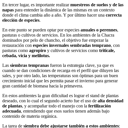
En tercer lugar, es importante realizar
muestreos de suelos y de las
napas
para entender la dinámica de las mismas en un contexto
donde el clima cambia año a año. Y por último hacer una
correcta
elección de especies
.
En este punto se pueden optar por especies
anuales o perennes
,
pasturas o cultivos de servicios. En los ambientes de la Chacra
dominados por pelo de chancho, el objetivo fue empezar la
restauración con
especies invernales sembradas temprano
, con
pasturas como
agropiro
y cultivos de servicios como
triticale,
cebada, vicia y melilotus.
Las
siembras tempranas
fueron la estrategia clave, ya que es
cuando se dan condiciones de recarga en el perfil que diluyen las
sales, y por otro lado, las temperaturas son óptimas para un buen
crecimiento inicial que les permita pasar el invierno para generar
gran cantidad de biomasa hacia la primavera.
En estos ambientes la gran dificultad es lograr el stand de plantas
deseado, con lo cual el segundo acierto fue el uso de
alta densidad
de plantas
, y acompañar todo el manejo con la
fertilización
adecuada
, entendiendo que esos suelos tienen además bajo
contenido de materia orgánica.
La tarea de
siembra debe ajustarse también a estos ambientes
: