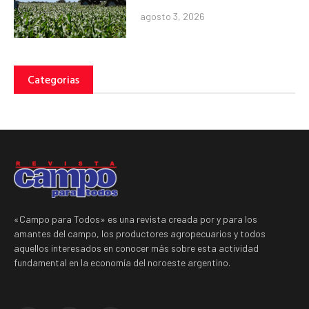
agosto 3, 2026
Categorias
«Campo para Todos» es una revista creada por y para los
amantes del campo, los productores agropecuarios y todos
aquellos interesados en conocer más sobre esta actividad
fundamental en la economía del noroeste argentino.