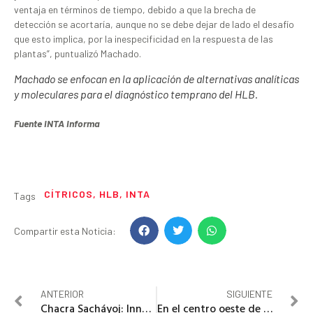
ventaja en términos de tiempo, debido a que la brecha de
detección se acortaría, aunque no se debe dejar de lado el desafío
que esto implica, por la inespecificidad en la respuesta de las
plantas”, puntualizó Machado.
Machado se enfocan en la aplicación de alternativas analíticas
y moleculares para el diagnóstico temprano del HLB.
Fuente INTA Informa
CÍTRICOS
,
HLB
,
INTA
Tags
Compartir esta Noticia:
ANTERIOR
SIGUIENTE
Chacra Sacháyoj: Innovación y tecnología para producir cuidando el ambiente
En el centro oeste de Santiago del Estero las lluvias nos han venido acompañando durante el desarrollo de todos los cultivos