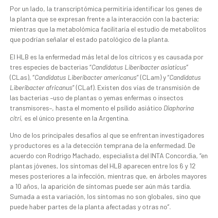
Por un lado, la transcriptómica permitiría identificar los genes de
la planta que se expresan frente a la interacción con la bacteria;
mientras que la metabolómica facilitaría el estudio de metabolitos
que podrían señalar el estado patológico de la planta.
El HLB es la enfermedad más letal de los cítricos y es causada por
tres especies de bacterias “
Candidatus Liberibacter asiaticus
”
(CLas), “
Candidatus Liberibacter americanus
” (CLam) y “
Candidatus
Liberibacter africanus
” (CLaf). Existen dos vías de transmisión de
las bacterias –uso de plantas o yemas enfermas o insectos
transmisores–, hasta el momento el psílido asiático
Diaphorina
citri,
es el único presente en la Argentina.
Uno de los principales desafíos al que se enfrentan investigadores
y productores es a la detección temprana de la enfermedad. De
acuerdo con Rodrigo Machado, especialista del INTA Concordia, “en
plantas jóvenes, los síntomas del HLB aparecen entre los 6 y 12
meses posteriores a la infección, mientras que, en árboles mayores
a 10 años, la aparición de síntomas puede ser aún más tardía.
Sumada a esta variación, los síntomas no son globales, sino que
puede haber partes de la planta afectadas y otras no”.