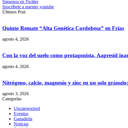
Síguenos en Twitter
Suscríbete a nuestro youtube
Últimos Post
Quinto Remate “Alta Genética Cordobesa” en Frías
agosto 4, 2026
Con la voz del suelo como protagonista, Aapresid in
agosto 4, 2026
Nitrógeno, calcio, magnesio y zinc en un solo gránul
agosto 3, 2026
Categorías
Uncategorized
Eventos
Ganadería
Noticias