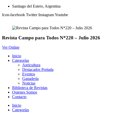
Ir
Santiago del Estero, Argentina
al
Icon-facebook
Twitter
Instagram
Youtube
contenido
Revista Campo para Todos N*220 – Julio 2026
Ver Online
Inicio
Categorías
Agricultura
Destacados Portada
Eventos
Ganadería
Noticias
Biblioteca de Revistas
Quienes Somos
Contacto
Inicio
Categorías