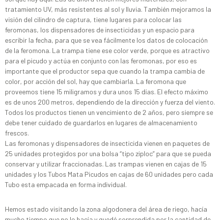
tratamiento UV, más resistentes al sol y lluvia. También mejoramos la
visión del cilindro de captura, tiene lugares para colocar las
feromonas, los dispensadores de insecticidas y un espacio para
escribir la fecha, para que se vea fácilmente los datos de colocación
de la feromona. La trampa tiene ese color verde, porque es atractivo
para el picudo y actúa en conjunto con las feromonas, por eso es
importante que el productor sepa que cuando la trampa cambia de
color, por acción del sol, hay que cambiarla. La feromona que
proveemos tiene 15 miligramos y dura unos 15 días. El efecto máximo
es de unos 200 metros, dependiendo de la dirección y fuerza del viento.
Todos los productos tienen un vencimiento de 2 años, pero siempre se
debe tener cuidado de guardarlos en lugares de almacenamiento
frescos.
Las feromonas y dispensadores de insecticida vienen en paquetes de
25 unidades protegidos por una bolsa “tipo ziploc” para que se pueda
conservar y utilizar fraccionadas. Las trampas vienen en cajas de 15
unidades y los Tubos Mata Picudos en cajas de 60 unidades pero cada
Tubo esta empacada en forma individual.
Hemos estado visitando la zona algodonera del área de riego, hacía
mucho tiempo que no lo hacía y quedé sorprendida por la cantidad de