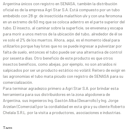
Argentina únicos con registro en SENASA, también la distribución
oficial es de la empresa Agri Star S.A. Está compuesto por un tubo
embebido con 28 gr. de insecticida malathion ulv y con una feromona
en un extremo de 60 mg que se coloca adentro en el parte superior del
tubo. El insecto, al caminar sobre la superficie, se envenena y escapa
para morir a unos metros de la ubicación del tubo, alrededor de él se
ve solo el 2% de los muertos. Ahora, aquí, es el momento ideal para
utilizarlos porque hay lotes que no se puede ingresar a pulverizar por
falta de suelo, entonces el tubo puede ser una alternativa de control
por sesenta días. Otro beneficio de este producto es que otros
insectos benéficos, como abejas, por ejemplo, no son atraídos ni
salpicados por ser un producto estático no volátil. Reitero de exigir en
las agronomías el tubo mata picudo con registro de SENASA para su
comercialización.
Para terminar agradezco primero a Agri Star S.A. por brindar esta
herramienta para sus distribuidores en la zona algodonera de
Argentina, sus ingenieros Ing. Gastón Alba (Desarrollo) y Ing. Jorge
Arzelan (Comercial) por la cordialidad en esta gira y su cliente Roberto
Chelala S.R.L. por la visita a productores, asociaciones e industrias.
Tags