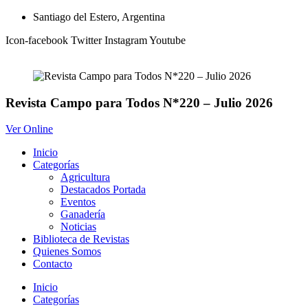
Ir
Santiago del Estero, Argentina
al
Icon-facebook
Twitter
Instagram
Youtube
contenido
Revista Campo para Todos N*220 – Julio 2026
Ver Online
Inicio
Categorías
Agricultura
Destacados Portada
Eventos
Ganadería
Noticias
Biblioteca de Revistas
Quienes Somos
Contacto
Inicio
Categorías