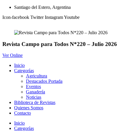
Ir
Santiago del Estero, Argentina
al
Icon-facebook
Twitter
Instagram
Youtube
contenido
Revista Campo para Todos N*220 – Julio 2026
Ver Online
Inicio
Categorías
Agricultura
Destacados Portada
Eventos
Ganadería
Noticias
Biblioteca de Revistas
Quienes Somos
Contacto
Inicio
Categorías