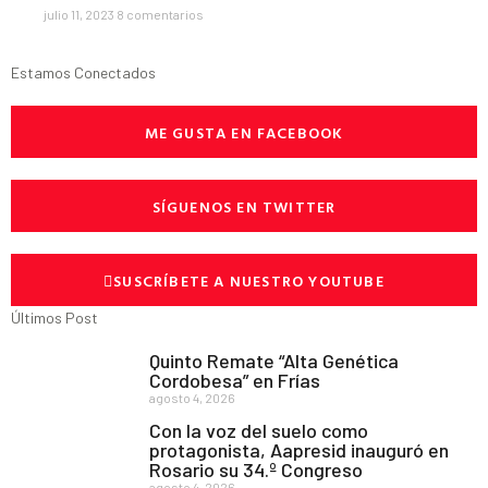
julio 11, 2023
8 comentarios
Estamos Conectados
ME GUSTA EN FACEBOOK
SÍGUENOS EN TWITTER
SUSCRÍBETE A NUESTRO YOUTUBE
Últimos Post
Quinto Remate “Alta Genética
Cordobesa” en Frías
agosto 4, 2026
Con la voz del suelo como
protagonista, Aapresid inauguró en
Rosario su 34.º Congreso
agosto 4, 2026