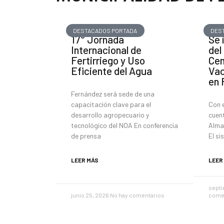
DESTACADOS PORTADA
DES
17° Jornada
Se 
Internacional de
del
Fertirriego y Uso
Cen
Eficiente del Agua
Vac
en 
Fernández será sede de una
capacitación clave para el
Con e
desarrollo agropecuario y
cuen
tecnológico del NOA En conferencia
Alma
de prensa
El si
LEER MÁS
LEER
septi
junio 25, 2026
No hay comentarios
come