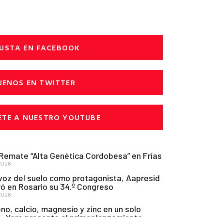
USTA EN FACEBOOK
UENOS EN TWITTER
ETE A NUESTRO YOUTUBE
 Remate “Alta Genética Cordobesa” en Frías
2026
voz del suelo como protagonista, Aapresid
ó en Rosario su 34.º Congreso
2026
no, calcio, magnesio y zinc en un solo