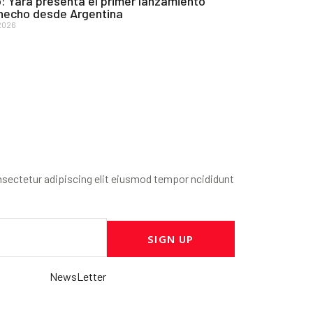
: Yara presenta el primer lanzamiento
 hecho desde Argentina
2026
sectetur adipiscing elit eiusmod tempor ncididunt
SIGN UP
NewsLetter