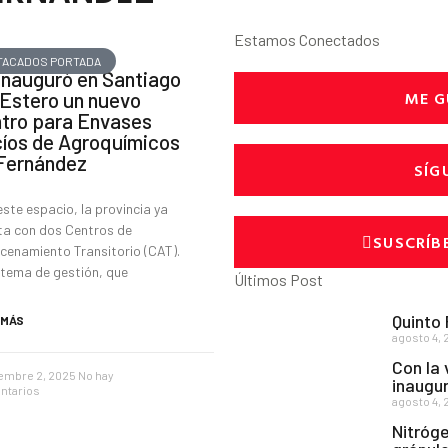
Estamos Conectados
TACADOS PORTADA
inauguró en Santiago
ME G
 Estero un nuevo
tro para Envases
íos de Agroquímicos
Fernández
SÍG
ste espacio, la provincia ya
ta con dos Centros de
SUSCRÍB
cenamiento Transitorio (CAT).
stema de gestión, que
Últimos Post
Quinto
 MÁS
agosto 4, 
Con la 
embre 2, 2025
No hay
inaugur
ntarios
agosto 4, 
Nitróge