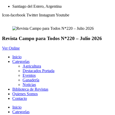
Ir
Santiago del Estero, Argentina
al
Icon-facebook
Twitter
Instagram
Youtube
contenido
Revista Campo para Todos N*220 – Julio 2026
Ver Online
Inicio
Categorías
Agricultura
Destacados Portada
Eventos
Ganadería
Noticias
Biblioteca de Revistas
Quienes Somos
Contacto
Inicio
Categorías