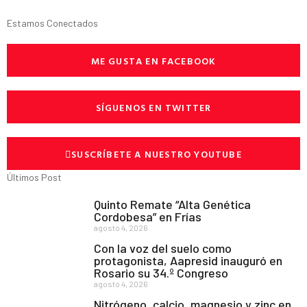
Estamos Conectados
ME GUSTA EN FACEBOOK
SÍGUENOS EN TWITTER
SUSCRÍBETE A NUESTRO YOUTUBE
Últimos Post
Quinto Remate “Alta Genética
Cordobesa” en Frías
agosto 4, 2026
Con la voz del suelo como
protagonista, Aapresid inauguró en
Rosario su 34.º Congreso
agosto 4, 2026
Nitrógeno, calcio, magnesio y zinc en