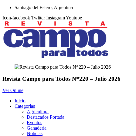
Ir
Santiago del Estero, Argentina
al
Icon-facebook
Twitter
Instagram
Youtube
contenido
Revista Campo para Todos N*220 – Julio 2026
Ver Online
Inicio
Categorías
Agricultura
Destacados Portada
Eventos
Ganadería
Noticias