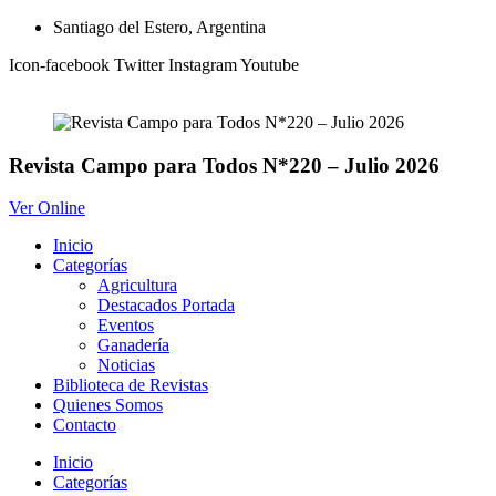
Ir
Santiago del Estero, Argentina
al
Icon-facebook
Twitter
Instagram
Youtube
contenido
Revista Campo para Todos N*220 – Julio 2026
Ver Online
Inicio
Categorías
Agricultura
Destacados Portada
Eventos
Ganadería
Noticias
Biblioteca de Revistas
Quienes Somos
Contacto
Inicio
Categorías