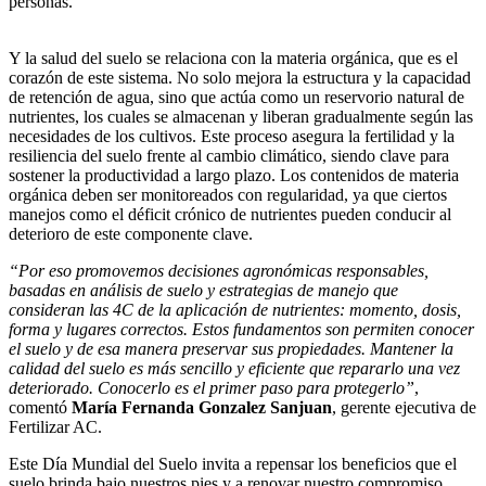
personas.
Y la salud del suelo se relaciona con la materia orgánica, que es el
corazón de este sistema. No solo mejora la estructura y la capacidad
de retención de agua, sino que actúa como un reservorio natural de
nutrientes, los cuales se almacenan y liberan gradualmente según las
necesidades de los cultivos. Este proceso asegura la fertilidad y la
resiliencia del suelo frente al cambio climático, siendo clave para
sostener la productividad a largo plazo. Los contenidos de materia
orgánica deben ser monitoreados con regularidad, ya que ciertos
manejos como el déficit crónico de nutrientes pueden conducir al
deterioro de este componente clave.
“Por eso promovemos decisiones agronómicas responsables,
basadas en análisis de suelo y estrategias de manejo que
consideran las 4C de la aplicación de nutrientes: momento, dosis,
forma y lugares correctos. Estos fundamentos son permiten conocer
el suelo y de esa manera preservar sus propiedades. Mantener la
calidad del suelo es más sencillo y eficiente que repararlo una vez
deteriorado. Conocerlo es el primer paso para protegerlo”
,
comentó
María Fernanda Gonzalez Sanjuan
, gerente ejecutiva de
Fertilizar AC.
Este Día Mundial del Suelo invita a repensar los beneficios que el
suelo brinda bajo nuestros pies y a renovar nuestro compromiso