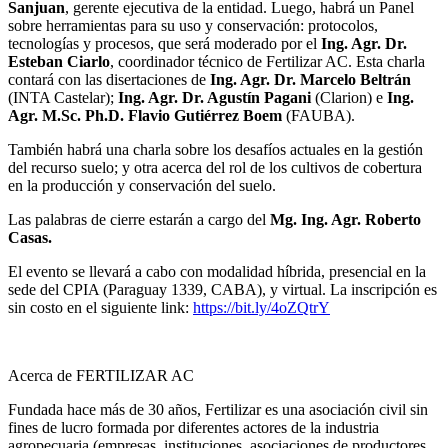
Sanjuan
, gerente ejecutiva de la entidad. Luego, habrá un Panel
sobre herramientas para su uso y conservación: protocolos,
tecnologías y procesos, que será moderado por el
Ing. Agr. Dr.
Esteban Ciarlo
, coordinador técnico de Fertilizar AC. Esta charla
contará con las disertaciones de
Ing. Agr. Dr. Marcelo Beltrán
(INTA Castelar);
Ing. Agr. Dr. Agustín Pagani
(Clarion) e
Ing.
Agr. M.Sc. Ph.D. Flavio Gutiérrez Boem
(FAUBA).
También habrá una charla sobre los desafíos actuales en la gestión
del recurso suelo; y otra acerca del rol de los cultivos de cobertura
en la producción y conservación del suelo.
Las palabras de cierre estarán a cargo del
Mg. Ing. Agr. Roberto
Casas.
El evento se llevará a cabo con modalidad híbrida, presencial en la
sede del CPIA (Paraguay 1339, CABA), y virtual. La inscripción es
sin costo en el siguiente link:
https://bit.ly/4oZQtrY
Acerca de FERTILIZAR AC
Fundada hace más de 30 años, Fertilizar es una asociación civil sin
fines de lucro formada por diferentes actores de la industria
agropecuaria (empresas, instituciones, asociaciones de productores,