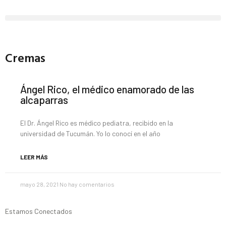
Cremas
Ángel Rico, el médico enamorado de las
alcaparras
El Dr. Ángel Rico es médico pediatra, recibido en la
universidad de Tucumán. Yo lo conocí en el año
LEER MÁS
mayo 28, 2021
No hay comentarios
Estamos Conectados