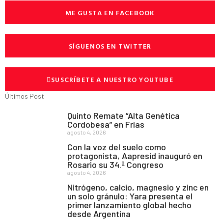
ME GUSTA EN FACEBOOK
SÍGUENOS EN TWITTER
SUSCRÍBETE A NUESTRO YOUTUBE
Últimos Post
Quinto Remate “Alta Genética
Cordobesa” en Frías
agosto 4, 2026
Con la voz del suelo como
protagonista, Aapresid inauguró en
Rosario su 34.º Congreso
agosto 4, 2026
Nitrógeno, calcio, magnesio y zinc en
un solo gránulo: Yara presenta el
primer lanzamiento global hecho
desde Argentina