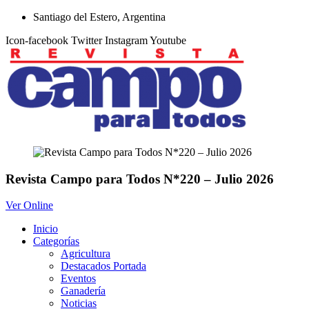
Ir
Santiago del Estero, Argentina
al
Icon-facebook
Twitter
Instagram
Youtube
contenido
Revista Campo para Todos N*220 – Julio 2026
Ver Online
Inicio
Categorías
Agricultura
Destacados Portada
Eventos
Ganadería
Noticias