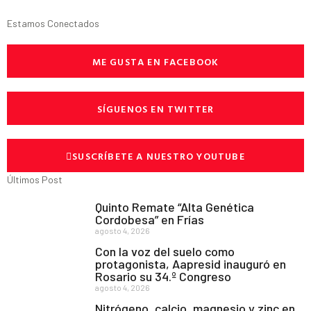
Estamos Conectados
ME GUSTA EN FACEBOOK
SÍGUENOS EN TWITTER
SUSCRÍBETE A NUESTRO YOUTUBE
Últimos Post
Quinto Remate “Alta Genética
Cordobesa” en Frías
agosto 4, 2026
Con la voz del suelo como
protagonista, Aapresid inauguró en
Rosario su 34.º Congreso
agosto 4, 2026
Nitrógeno, calcio, magnesio y zinc en