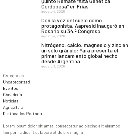
Quinto Remate “Alta Genética
Cordobesa” en Frías
agosto 4, 2026
Con la voz del suelo como
protagonista, Aapresid inauguró en
Rosario su 34.º Congreso
agosto 4, 2026
Nitrógeno, calcio, magnesio y zinc en
un solo gránulo: Yara presenta el
primer lanzamiento global hecho
desde Argentina
agosto 3, 2026
Categorías
Uncategorized
Eventos
Ganadería
Noticias
Agricultura
Destacados Portada
Lorem ipsum dolor sit amet, consectetur adipiscing elit eiusmod
tempor ncididunt ut labore et dolore magna