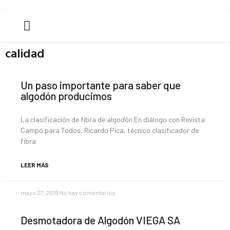
BIBLIOTECA DE REVISTAS
QUIENES SOMOS
calidad
Un paso importante para saber que
algodón producimos
La clasificación de fibra de algodón En diálogo con Revista
Campo para Todos, Ricardo Pica, técnico clasificador de
fibra
LEER MÁS
mayo 27, 2019
No hay comentarios
Desmotadora de Algodón VIEGA SA