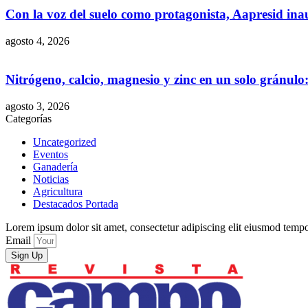
Con la voz del suelo como protagonista, Aapresid in
agosto 4, 2026
Nitrógeno, calcio, magnesio y zinc en un solo gránul
agosto 3, 2026
Categorías
Uncategorized
Eventos
Ganadería
Noticias
Agricultura
Destacados Portada
Lorem ipsum dolor sit amet, consectetur adipiscing elit eiusmod tempo
Email
Sign Up