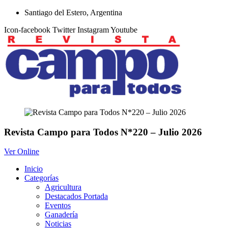
Ir
Santiago del Estero, Argentina
al
Icon-facebook
Twitter
Instagram
Youtube
contenido
Revista Campo para Todos N*220 – Julio 2026
Ver Online
Inicio
Categorías
Agricultura
Destacados Portada
Eventos
Ganadería
Noticias