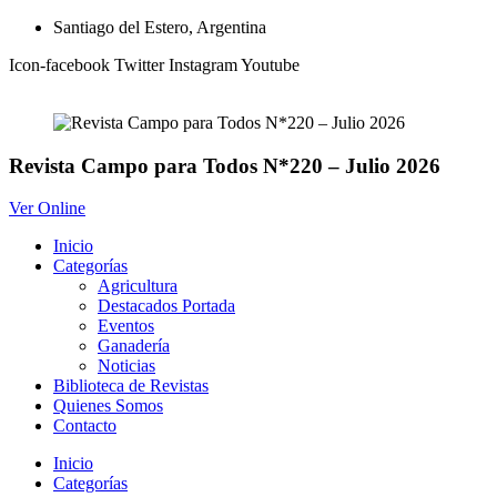
Ir
Santiago del Estero, Argentina
al
Icon-facebook
Twitter
Instagram
Youtube
contenido
Revista Campo para Todos N*220 – Julio 2026
Ver Online
Inicio
Categorías
Agricultura
Destacados Portada
Eventos
Ganadería
Noticias
Biblioteca de Revistas
Quienes Somos
Contacto
Inicio
Categorías