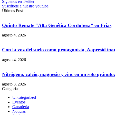
Síguenos en Twitter
Suscríbete a nuestro youtube
Últimos Post
Quinto Remate “Alta Genética Cordobesa” en Frías
agosto 4, 2026
Con la voz del suelo como protagonista, Aapresid in
agosto 4, 2026
Nitrógeno, calcio, magnesio y zinc en un solo gránul
agosto 3, 2026
Categorías
Uncategorized
Eventos
Ganadería
Noticias