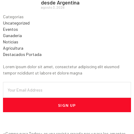
desde Argentina
agosto 3, 2026
Categorías
Uncategorized
Eventos
Ganadería
Noticias
Agricultura
Destacados Portada
Lorem ipsum dolor sit amet, consectetur adipiscing elit eiusmod
tempor ncididunt ut labore et dolore magna
SIGN UP
«Campo para Todos» es una revista creada por y para los amantes