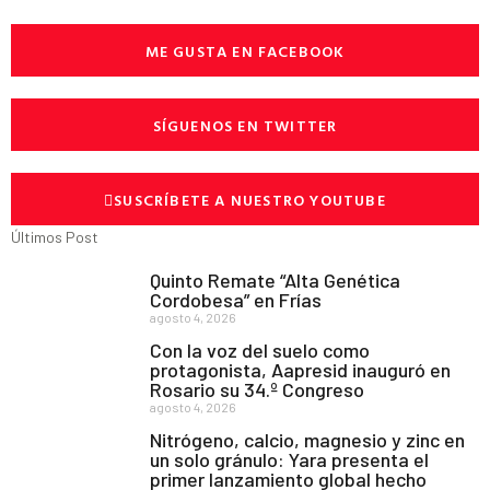
ME GUSTA EN FACEBOOK
SÍGUENOS EN TWITTER
SUSCRÍBETE A NUESTRO YOUTUBE
Últimos Post
Quinto Remate “Alta Genética
Cordobesa” en Frías
agosto 4, 2026
Con la voz del suelo como
protagonista, Aapresid inauguró en
Rosario su 34.º Congreso
agosto 4, 2026
Nitrógeno, calcio, magnesio y zinc en
un solo gránulo: Yara presenta el
primer lanzamiento global hecho