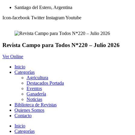
Ir
Santiago del Estero, Argentina
al
Icon-facebook
Twitter
Instagram
Youtube
contenido
Revista Campo para Todos N*220 – Julio 2026
Ver Online
Inicio
Categorías
Agricultura
Destacados Portada
Eventos
Ganadería
Noticias
Biblioteca de Revistas
Quienes Somos
Contacto
Inicio
Categorías