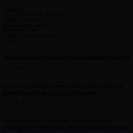
Leer Más
abril 1, 2026
No hay comentarios
Estamos Conectados
Me Gusta en Facebook
Síguenos en Twitter
Suscríbete a nuestro youtube
Últimos Post
Quinto Remate “Alta Genética Cordobesa” en Frías
agosto 4, 2026
Con la voz del suelo como protagonista, Aapresid
inauguró en Rosario su 34.º Congreso
agosto 4, 2026
Nitrógeno, calcio, magnesio y zinc en un solo
gránulo: Yara presenta el primer lanzamiento global