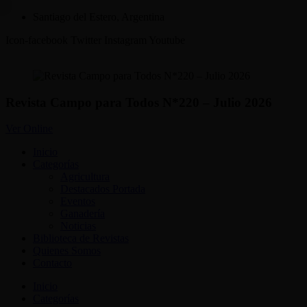
Ir
Santiago del Estero, Argentina
al
Icon-facebook
Twitter
Instagram
Youtube
contenido
Revista Campo para Todos N*220 – Julio 2026
Ver Online
Inicio
Categorías
Agricultura
Destacados Portada
Eventos
Ganadería
Noticias
Biblioteca de Revistas
Quienes Somos
Contacto
Inicio
Categorías