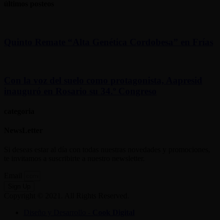
últimos posteos
Quinto Remate “Alta Genética Cordobesa” en Frías
Con la voz del suelo como protagonista, Aapresid
inauguró en Rosario su 34.º Congreso
categoria
NewsLetter
Si deseas estar al día con todas nuestras novedades y promociones,
te invitamos a suscribirte a nuestro newsletter.
Email
Sign Up
Copyright © 2021. All Rights Reserved.
Diseño y Desarrollo -
Cook Digital