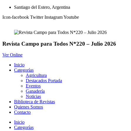
Ir
Santiago del Estero, Argentina
al
Icon-facebook
Twitter
Instagram
Youtube
contenido
Revista Campo para Todos N*220 – Julio 2026
Ver Online
Inicio
Categorías
Agricultura
Destacados Portada
Eventos
Ganadería
Noticias
Biblioteca de Revistas
Quienes Somos
Contacto
Inicio
Categorías