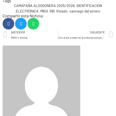
Tags
CAMAPAÑA ALGODONERA 2025/2026
,
IDENTIFICACION
ELECTRÓNICA
,
MBGI
,
RBI
,
Rolado
,
santiago del estero
Compartir esta Noticia:
ANTERIOR
SIGUIENTE
MBGI y drones
Con el ojo puesto en la próxima campaña, los contratistas rurales proyectan inversiones en maquinaria y preparan su propia cumbre sectorial