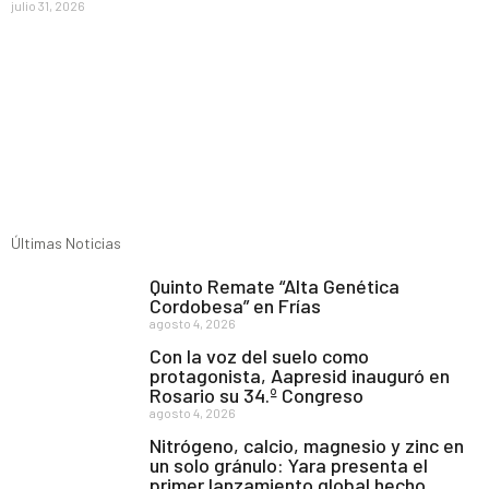
julio 31, 2026
Últimas Noticias
Quinto Remate “Alta Genética
Cordobesa” en Frías
agosto 4, 2026
Con la voz del suelo como
protagonista, Aapresid inauguró en
Rosario su 34.º Congreso
agosto 4, 2026
Nitrógeno, calcio, magnesio y zinc en
un solo gránulo: Yara presenta el
primer lanzamiento global hecho