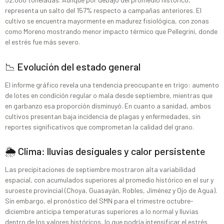
representa un salto del 157% respecto a campañas anteriores. El
cultivo se encuentra mayormente en madurez fisiológica, con zonas
como Moreno mostrando menor impacto térmico que Pellegrini, donde
el estrés fue más severo.
📉 Evolución del estado general
El informe gráfico revela una tendencia preocupante en trigo: aumento
de lotes en condición regular o mala desde septiembre, mientras que
en garbanzo esa proporción disminuyó. En cuanto a sanidad, ambos
cultivos presentan baja incidencia de plagas y enfermedades, sin
reportes significativos que comprometan la calidad del grano.
🌦️ Clima: lluvias desiguales y calor persistente
Las precipitaciones de septiembre mostraron alta variabilidad
espacial, con acumulados superiores al promedio histórico en el sur y
suroeste provincial (Choya, Guasayán, Robles, Jiménez y Ojo de Agua).
Sin embargo, el pronóstico del SMN para el trimestre octubre-
diciembre anticipa temperaturas superiores a lo normal y lluvias
dentro de los valores históricos, lo que podría intensificar el estrés