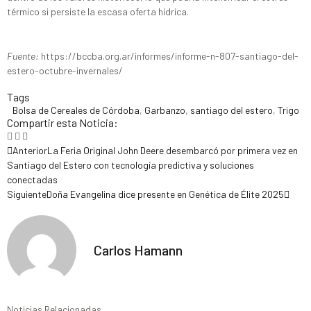
térmico si persiste la escasa oferta hídrica.
Fuente:
https://bccba.org.ar/informes/informe-n-807-santiago-del-
estero-octubre-invernales/
Tags
Bolsa de Cereales de Córdoba
,
Garbanzo
,
santiago del estero
,
Trigo
Compartir esta Noticia:
Anterior
La Feria Original John Deere desembarcó por primera vez en
Santiago del Estero con tecnología predictiva y soluciones
conectadas
Siguiente
Doña Evangelina dice presente en Genética de Élite 2025
Carlos Hamann
Noticias Relacionadas