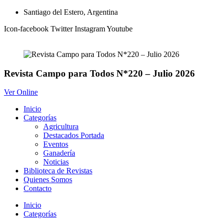
Ir
Santiago del Estero, Argentina
al
Icon-facebook
Twitter
Instagram
Youtube
contenido
Revista Campo para Todos N*220 – Julio 2026
Ver Online
Inicio
Categorías
Agricultura
Destacados Portada
Eventos
Ganadería
Noticias
Biblioteca de Revistas
Quienes Somos
Contacto
Inicio
Categorías