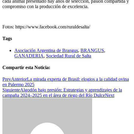
cada animal presentado hay años de selección, pasión compartida y
compromiso con la producción de excelencia.
Fotos: https://www.facebook.com/ruraldesalta/
Tags
Asociación Argentina de Brangus
,
BRANGUS
,
GANADERIA
,
Sociedad Rural de Salta
Compartir esta Noticia:
Prev
Anterior
La mirada experta de Brasil: elogios a la calidad ovina
en Palermo 2025
Siguiente
Algodón bajo presión: Estrategias y aprendizajes de la
campaña 2024–2025 en el área de riego del Río Dulce
Next