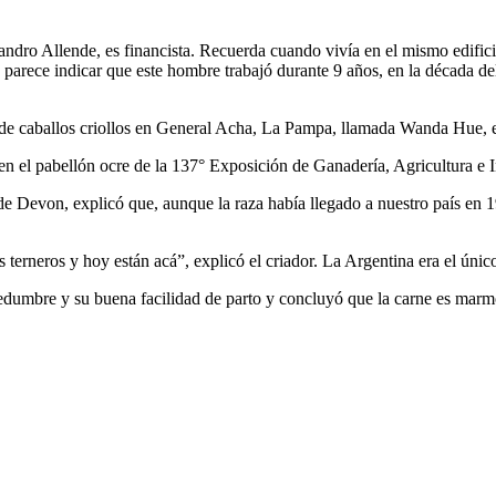
jandro Allende, es financista. Recuerda cuando vivía en el mismo edifi
rece indicar que este hombre trabajó durante 9 años, en la década del 
 de caballos criollos en General Acha, La Pampa, llamada Wanda Hue, e
 el pabellón ocre de la 137° Exposición de Ganadería, Agricultura e In
de Devon, explicó que, aunque la raza había llegado a nuestro país en 1
 terneros y hoy están acá”, explicó el criador. La Argentina era el úni
sedumbre y su buena facilidad de parto y concluyó que la carne es marm