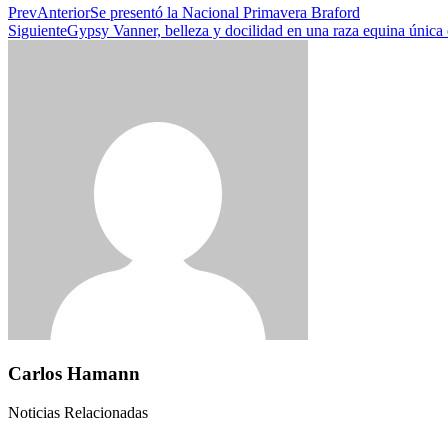
Prev
Anterior
Se presentó la Nacional Primavera Braford
Siguiente
Gypsy Vanner, belleza y docilidad en una raza equina única
Carlos Hamann
Noticias Relacionadas