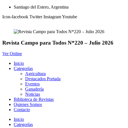
Ir
Santiago del Estero, Argentina
al
Icon-facebook
Twitter
Instagram
Youtube
contenido
Revista Campo para Todos N*220 – Julio 2026
Ver Online
Inicio
Categorías
Agricultura
Destacados Portada
Eventos
Ganadería
Noticias
Biblioteca de Revistas
Quienes Somos
Contacto
Inicio
Categorías