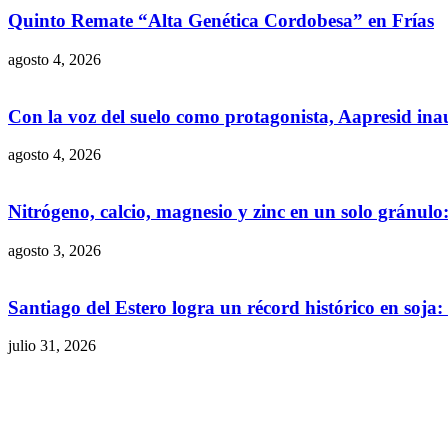
Quinto Remate “Alta Genética Cordobesa” en Frías
agosto 4, 2026
Con la voz del suelo como protagonista, Aapresid in
agosto 4, 2026
Nitrógeno, calcio, magnesio y zinc en un solo gránul
agosto 3, 2026
Santiago del Estero logra un récord histórico en soja
julio 31, 2026