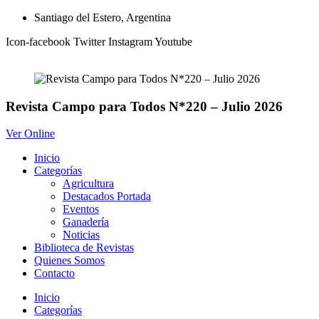
Ir
Santiago del Estero, Argentina
al
Icon-facebook
Twitter
Instagram
Youtube
contenido
Revista Campo para Todos N*220 – Julio 2026
Ver Online
Inicio
Categorías
Agricultura
Destacados Portada
Eventos
Ganadería
Noticias
Biblioteca de Revistas
Quienes Somos
Contacto
Inicio
Categorías