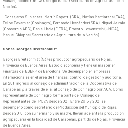
Valsangiácomo (ÚNICA), Sergio Iraeta (Secretaría de Agricultura de la
Nación).
-Consejeros Suplentes: Martín Rapetti (CRA), Matías Martiarena (FAA),
Felipe Tavernier (Coninagro), Fernando Hernández (SRA), Miguel Jairala
(Consorcio ABC), Daniel Urcía (FIFRA), Ernesto Lowenstein (UNICA),
Manuel Chiappe (Secretaría de Agricultura de la Nación).
Sobre Georges Breitschmitt
Georges Breitschmitt (53) es productor agropecuario de Rojas,
Provincia de Buenos Aires. Estudió economía y tiene un master en
Finanzas del ESERP de Barcelona. Se desempeñó en empresas
internacionales en el área de finanzas, control de gestión y auditoria.
En 2011 ingresó al consejo de administración de la Cooperativa de
Carabelas y, a través de ella, al Consejo de Coninagro por ACA. Como
representante de Coninagro forma parte del Consejo de
Representantes del IPCVA desde 2021. Entre 2015 y 2021 se
desempeñó como secretario de Producción del Municipio de Rojas.
Desde 2010, con su hermano y su madre, llevan adelante la producción
agropecuaria en la localidad de Carabelas, partido de Rojas, Provincia
de Buenos Aires.