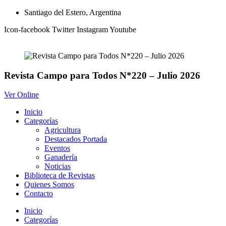
Ir
Santiago del Estero, Argentina
al
Icon-facebook
Twitter
Instagram
Youtube
contenido
Revista Campo para Todos N*220 – Julio 2026
Ver Online
Inicio
Categorías
Agricultura
Destacados Portada
Eventos
Ganadería
Noticias
Biblioteca de Revistas
Quienes Somos
Contacto
Inicio
Categorías