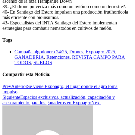
ascenso de la raza Hampshire Down
39- ¿El drone pulveriza más como un avión o como un terrestre?.
40- En Santiago del Estero impulsan una producción frutihortícola
más eficiente con bioinsumos.
43- Especialistas del INTA Santiago del Estero implementan
estrategias para combatir nematodos en cultivos de melón.
Tags
Campaña algodonera 24/25
,
Drones
,
Expoagro 2025
,
GANADERIA
,
Retenciones
,
REVISTA CAMPO PARA
TODOS
,
SUELOS
Compartir esta Noticia:
Prev
Anterior
Se viene Expoagro, el lugar donde el agro toma
impulso
Siguiente
Espacios exclusivos, actualización, capacitación y
asesoramiento para los ganaderos en Expoagro
Next