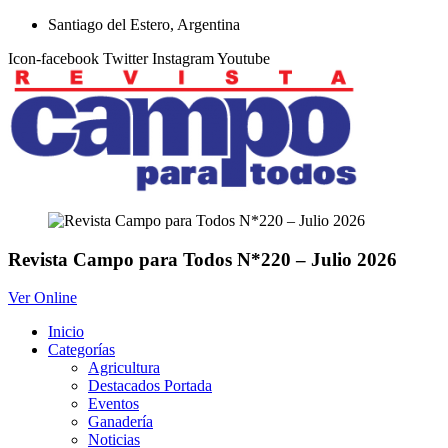
Ir
Santiago del Estero, Argentina
al
Icon-facebook
Twitter
Instagram
Youtube
contenido
Revista Campo para Todos N*220 – Julio 2026
Ver Online
Inicio
Categorías
Agricultura
Destacados Portada
Eventos
Ganadería
Noticias