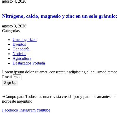
agosto 4, 2026
Nitrógeno, calcio, magnesio y zinc en un solo gránul
agosto 3, 2026
Categorías
Uncategorized
Eventos
Ganadería
Noticias
Agricultura
Destacados Portada
Lorem ipsum dolor sit amet, consectetur adipiscing elit eiusmod tempo
Email
Sign Up
«Campo para Todos» es una revista creada por y para los amantes del 
noroeste argentino.
Facebook
Instagram
Youtube