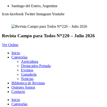
Ir
Santiago del Estero, Argentina
al
Icon-facebook
Twitter
Instagram
Youtube
contenido
Revista Campo para Todos N*220 – Julio 2026
Ver Online
Inicio
Categorías
Agricultura
Destacados Portada
Eventos
Ganadería
Noticias
Biblioteca de Revistas
Quienes Somos
Contacto
Inicio
Categorías