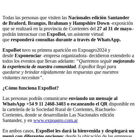
Todas las personas que visiten las
Nacionales edición Santander
de Braford, Brangus, Brahman y Hampshire Down
-exposición
que se realizará en la provincia de Corrientes del
27 al 31 de mayo
–
podrán interactuar con
ExpoBot,
un asistente virtual
que
responderá consultas durante a través de WhatsApp.
ExpoBot
tuvo su primera aparición en Expoagro2024 y
desde
Exponenciar
-empresa organizadora- decidieron extenderlo a
todos los eventos que llevan adelante:
“Queremos seguir
mejorando
la experiencia de nuestra comunidad
. ExpoBot llegó para
quedarse y brindar rápidamente las respuestas que nuestros
visitantes necesitan”.
¿Cómo funciona ExpoBot?
Las personas podrán comunicarse
enviando un mensaje al
WhatsApp +54 9 11 2468-3403 o escaneando el QR
disponible en
la cartelería de la Sociedad Rural de Corrientes, Riachuelo-
Corrientes, donde se desarrollarán Las Nacionales edición
Santander, y en
www.expoagro.com.ar
En ambos casos,
ExpoBot les
dará la bienvenida y desplegará un
menú con diferentes opciones
: desde la ubicación de las empresas,