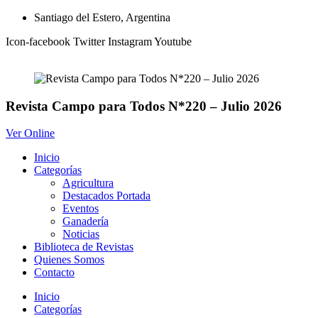
Ir
Santiago del Estero, Argentina
al
Icon-facebook
Twitter
Instagram
Youtube
contenido
Revista Campo para Todos N*220 – Julio 2026
Ver Online
Inicio
Categorías
Agricultura
Destacados Portada
Eventos
Ganadería
Noticias
Biblioteca de Revistas
Quienes Somos
Contacto
Inicio
Categorías