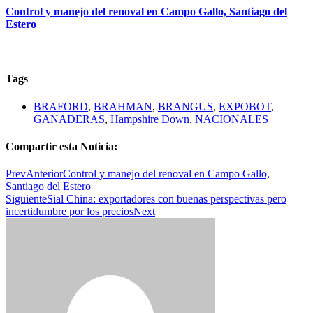
Control y manejo del renoval en Campo Gallo, Santiago del
Estero
Tags
BRAFORD
,
BRAHMAN
,
BRANGUS
,
EXPOBOT
,
GANADERAS
,
Hampshire Down
,
NACIONALES
Compartir esta Noticia:
Prev
Anterior
Control y manejo del renoval en Campo Gallo,
Santiago del Estero
Siguiente
Sial China: exportadores con buenas perspectivas pero
incertidumbre por los precios
Next