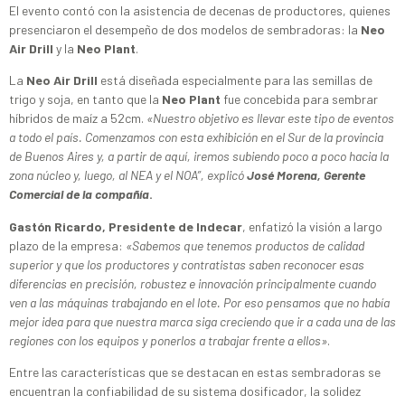
El evento contó con la asistencia de decenas de productores, quienes
presenciaron el desempeño de dos modelos de sembradoras: la
Neo
Air Drill
y la
Neo Plant
.
La
Neo Air Drill
está diseñada especialmente para las semillas de
trigo y soja, en tanto que la
Neo Plant
fue concebida para sembrar
híbridos de maíz a 52cm.
«Nuestro objetivo es llevar este tipo de eventos
a todo el país. Comenzamos con esta exhibición en el Sur de la provincia
de Buenos Aires y, a partir de aquí, iremos subiendo poco a poco hacia la
zona núcleo y, luego, al NEA y el NOA”, explicó
José Morena, Gerente
Comercial de la compañía
.
Gastón Ricardo, Presidente de Indecar
, enfatizó la visión a largo
plazo de la empresa:
«Sabemos que tenemos productos de calidad
superior y que los productores y contratistas saben reconocer esas
diferencias en precisión, robustez e innovación principalmente cuando
ven a las máquinas trabajando en el lote. Por eso pensamos que no había
mejor idea para que nuestra marca siga creciendo que ir a cada una de las
regiones con los equipos y ponerlos a trabajar frente a ellos»
.
Entre las características que se destacan en estas sembradoras se
encuentran la confiabilidad de su sistema dosificador, la solidez